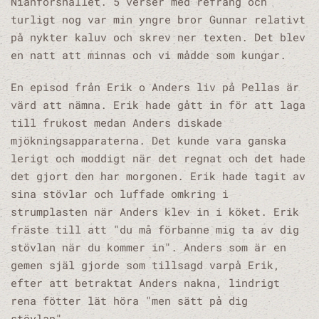
Nianforshållet. 5 verser med refräng och
turligt nog var min yngre bror Gunnar relativt
på nykter kaluv och skrev ner texten. Det blev
en natt att minnas och vi mådde som kungar.
En episod från Erik o Anders liv på Pellas är
värd att nämna. Erik hade gått in för att laga
till frukost medan Anders diskade
mjökningsapparaterna. Det kunde vara ganska
lerigt och moddigt när det regnat och det hade
det gjort den har morgonen. Erik hade tagit av
sina stövlar och luffade omkring i
strumplasten när Anders klev in i köket. Erik
fräste till att "du må förbanne mig ta av dig
stövlan när du kommer in". Anders som är en
gemen själ gjorde som tillsagd varpå Erik,
efter att betraktat Anders nakna, lindrigt
rena fötter lät höra "men sätt på dig
stövlan".