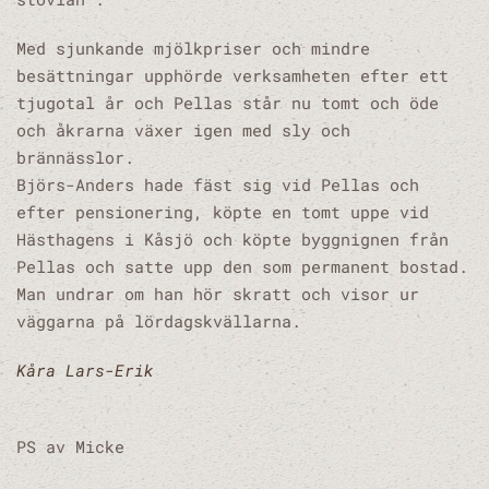
Med sjunkande mjölkpriser och mindre
besättningar upphörde verksamheten efter ett
tjugotal år och Pellas står nu tomt och öde
och åkrarna växer igen med sly och
brännässlor.
Björs-Anders hade fäst sig vid Pellas och
efter pensionering, köpte en tomt uppe vid
Hästhagens i Kåsjö och köpte byggnignen från
Pellas och satte upp den som permanent bostad.
Man undrar om han hör skratt och visor ur
väggarna på lördagskvällarna.
Kåra Lars-Erik
PS av Micke