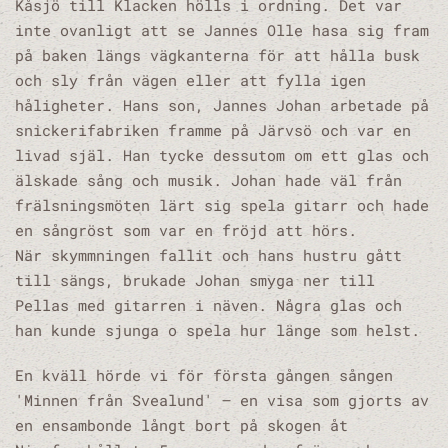
Kåsjö till Klacken hölls i ordning. Det var
inte ovanligt att se Jannes Olle hasa sig fram
på baken längs vägkanterna för att hålla busk
och sly från vägen eller att fylla igen
håligheter. Hans son, Jannes Johan arbetade på
snickerifabriken framme på Järvsö och var en
livad själ. Han tycke dessutom om ett glas och
älskade sång och musik. Johan hade väl från
frälsningsmöten lärt sig spela gitarr och hade
en sångröst som var en fröjd att hörs.
När skymmningen fallit och hans hustru gått
till sängs, brukade Johan smyga ner till
Pellas med gitarren i näven. Några glas och
han kunde sjunga o spela hur länge som helst.
En kväll hörde vi för första gången sången
'Minnen från Svealund' – en visa som gjorts av
en ensambonde långt bort på skogen åt