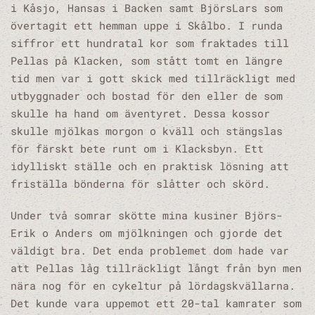
i Kåsjo, Hansas i Backen samt BjörsLars som
övertagit ett hemman uppe i Skålbo. I runda
siffror ett hundratal kor som fraktades till
Pellas på Klacken, som stått tomt en längre
tid men var i gott skick med tillräckligt med
utbyggnader och bostad för den eller de som
skulle ha hand om äventyret. Dessa kossor
skulle mjölkas morgon o kväll och stängslas
för färskt bete runt om i Klacksbyn. Ett
idylliskt ställe och en praktisk lösning att
friställa bönderna för slåtter och skörd.
Under två somrar skötte mina kusiner Björs-
Erik o Anders om mjölkningen och gjorde det
väldigt bra. Det enda problemet dom hade var
att Pellas låg tillräckligt långt från byn men
nära nog för en cykeltur på lördagskvällarna.
Det kunde vara uppemot ett 20-tal kamrater som