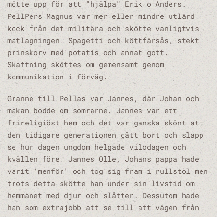
mötte upp för att "hjälpa" Erik o Anders.
PellPers Magnus var mer eller mindre utlärd
kock från det militära och skötte vanligtvis
matlagningen. Spagetti och köttfärsås, stekt
prinskorv med potatis och annat gott.
Skaffning sköttes om gemensamt genom
kommunikation i förväg.
Granne till Pellas var Jannes, där Johan och
makan bodde om somrarne. Jannes var ett
frireligiöst hem och det var ganska skönt att
den tidigare generationen gått bort och slapp
se hur dagen ungdom helgade vilodagen och
kvällen före. Jannes Olle, Johans pappa hade
varit 'menför' och tog sig fram i rullstol men
trots detta skötte han under sin livstid om
hemmanet med djur och slåtter. Dessutom hade
han som extrajobb att se till att vägen från